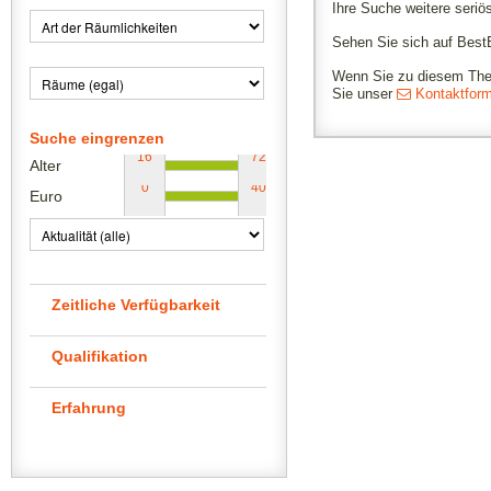
Ihre Suche weitere seriös
Sehen Sie sich auf BestB
Wenn Sie zu diesem The
Sie unser
Kontaktform
Suche eingrenzen
16
72
Alter
0
40
Euro
Zeitliche Verfügbarkeit
Qualifikation
Erfahrung