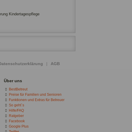
erung Kindertagespflege
Datenschutzerklärung
|
AGB
Über uns
BestBetreut
Preise für Familien und Senioren
Funktionen und Extras für Betreuer
So geht´s
Hilfe/FAQ
Ratgeber
Facebook
Google Plus
Twitter