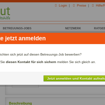
Login
|
Preise
|
Hilfe/
BETREUUNGS-JOBS
NETZWERK
RATGE
te jetzt anmelden
 für Tagesbetreuung
Liebevolle Tagesmutter für meine Toc
öchten sich jetzt auf diesen Betreuungs-Job bewerben?
gesucht
 Sie
diesen Kontakt für sich sichern
melden Sie sich gleich an.
In 70176 Stuttgart
Alterswunsch:
Zwischen 24 - 68 Jahre
Stundenlohn:
Zwischen 08,00€ - 12,0
Nichtraucher:
Erwünscht
Jetzt anmelden und Kontakt aufne
Häufigkeit:
Mehrmals pro Woche
Beschreibung