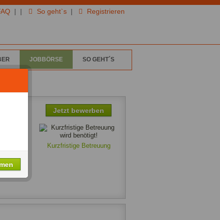
FAQ
|
|
So geht`s
|
Registrieren
BER
JOBBÖRSE
SO GEHT´S
hter
Jetzt bewerben
Kurzfristige Betreuung
0€
hmen