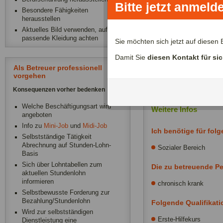
Bitte jetzt anmeld
Besondere Fähigkeiten
Mobile Seniorenbet
herausstellen
Für die Betreuung unsere
Aktuelles Bild verwenden, auf
passende Kleidung achten
Magdeburg. Zu folgenden 
Sie möchten sich jetzt auf diese
von Zuckerkranken Patie
Damit Sie
diesen Kontakt für si
notwendig sind und die Fa
Als Betreuer professionell
Sie sich – vorab gerne t
vorgehen
Konsequenzen vorher bedenken
Welche Beschäftigungsart wird
Weitere Infos
angeboten
Info zu
Mini-Job
und
Midi-Job
Ich benötige für fol
Selbstständige Tätigkeit
Abrechnung auf Stunden-Lohn-
Sozialer Bereich
Basis
Sich über Lohntabellen zum
Die zu betreuende Per
aktuellen Stundenlohn
informieren
chronisch krank
Selbstbewusste Forderung zur
Bezahlung/Stundenlohn
Folgende Qualifikat
Wird zur selbstständigen
Erste-Hilfekurs
Dienstleistung eine