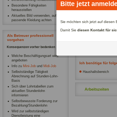
Bitte jetzt anmeld
Besondere Fähigkeiten
Hilfe für Senioren-H
herausstellen
Für unsere Oma suchen w
Aktuelles Bild verwenden, auf
passende Kleidung achten
Zimmer, Bad und Küche. 
Sie möchten sich jetzt auf diese
gewünscht. Keine Pflege
Damit Sie
diesen Kontakt für si
telefonisch. Wir freuen u
Als Betreuer professionell
vorgehen
Konsequenzen vorher bedenken
Weitere Infos
Welche Beschäftigungsart wird
angeboten
Ich benötige für fol
Info zu
Mini-Job
und
Midi-Job
Haushaltsbereich
Selbstständige Tätigkeit
Abrechnung auf Stunden-Lohn-
Basis
Sich über Lohntabellen zum
Arbeitszeiten
aktuellen Stundenlohn
informieren
Selbstbewusste Forderung zur
Bezahlung/Stundenlohn
Wird zur selbstständigen
Dienstleistung eine