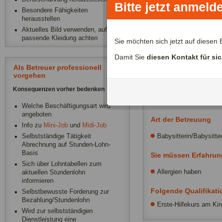
Bitte jetzt anmeld
Besondere Fähigkeiten
Babysitterin/Kinderb
herausstellen
Ich suche nach Saarbrück
Aktuelles Bild verwenden, auf
passende Kleidung achten
Kinder. Mein Sohn ist 4 J
Sie möchten sich jetzt auf diese
schicken Sie mir Ihre au
Damit Sie
diesen Kontakt für si
Ich bin gespannt auf Ihr
Als Betreuer professionell
vorgehen
Konsequenzen vorher bedenken
Weitere Infos
Welche Beschäftigungsart wird
angeboten
Art der Betreuung
Info zu
Mini-Job
und
Midi-Job
Babysitterin/Babysitte
Selbstständige Tätigkeit
Abrechnung auf Stunden-Lohn-
Basis
Sie müssen Erfahrung
Sich über Lohntabellen zum
Allergien haben
aktuellen Stundenlohn
informieren
Folgende Qualifikat
Selbstbewusste Forderung zur
Bezahlung/Stundenlohn
Erste-Hilfekurs am Ki
Wird zur selbstständigen
Dienstleistung eine