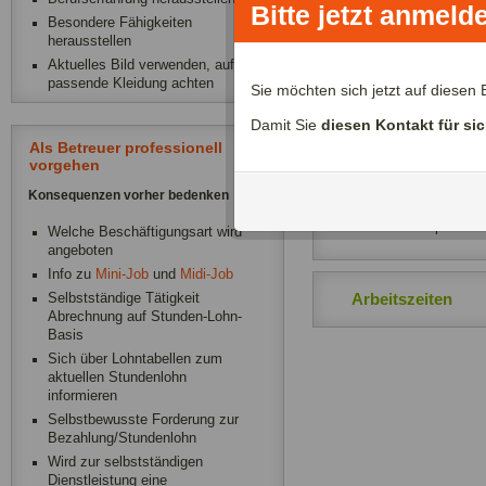
Bitte jetzt anmeld
Besondere Fähigkeiten
asdsa
herausstellen
dsa
Aktuelles Bild verwenden, auf
passende Kleidung achten
Sie möchten sich jetzt auf diese
Damit Sie
diesen Kontakt für si
Weitere Infos
Als Betreuer professionell
vorgehen
Art der Betreuung
Konsequenzen vorher bedenken
Leihoma/Leihopa
Welche Beschäftigungsart wird
angeboten
Info zu
Mini-Job
und
Midi-Job
Arbeitszeiten
Selbstständige Tätigkeit
Abrechnung auf Stunden-Lohn-
Basis
Sich über Lohntabellen zum
aktuellen Stundenlohn
informieren
Selbstbewusste Forderung zur
Bezahlung/Stundenlohn
Wird zur selbstständigen
Dienstleistung eine