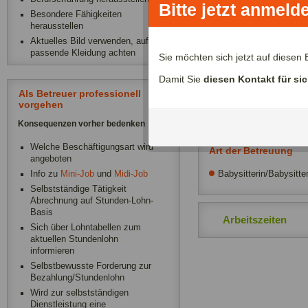
Bitte jetzt anmeld
Besondere Fähigkeiten
Bring und Abholservi
herausstellen
Wir benötigen unterstütz
Aktuelles Bild verwenden, auf
passende Kleidung achten
morgens um 6.30 und am
Sie möchten sich jetzt auf diese
normalerweise um 17Uhr
Damit Sie
diesen Kontakt für si
Als Betreuer professionell
vorgehen
Weitere Infos
Konsequenzen vorher bedenken
Welche Beschäftigungsart wird
Art der Betreuung
angeboten
Babysitterin/Babysitte
Info zu
Mini-Job
und
Midi-Job
Selbstständige Tätigkeit
Abrechnung auf Stunden-Lohn-
Basis
Arbeitszeiten
Sich über Lohntabellen zum
aktuellen Stundenlohn
informieren
Selbstbewusste Forderung zur
Bezahlung/Stundenlohn
Wird zur selbstständigen
Dienstleistung eine