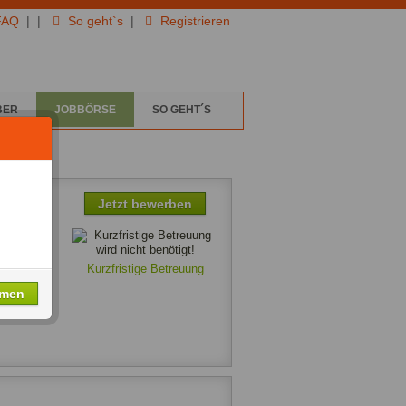
FAQ
|
|
So geht`s
|
Registrieren
BER
JOBBÖRSE
SO GEHT´S
Jetzt bewerben
0€
Kurzfristige Betreuung
hmen