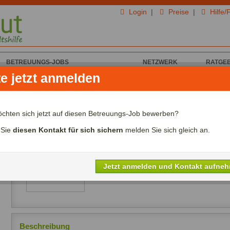
Login
|
Preise
|
Hilfe/
BETREUUNGS-JOBS
NETZWERK
RATGE
te jetzt anmelden
n für Haus und Garten
öchten sich jetzt auf diesen Betreuungs-Job bewerben?
Gärtner für 300 qm Garten gesucht
In 63128 Dietzenbach
 Sie
diesen Kontakt für sich sichern
melden Sie sich gleich an.
Alterswunsch:
Zwischen 30 - 50 Jahre
Stundenlohn:
Zwischen 12,00€ - 15,0
Nichtraucher:
Erwünscht
Jetzt anmelden und Kontakt aufne
Häufigkeit:
Mehrmals pro Woche
Beschreibung