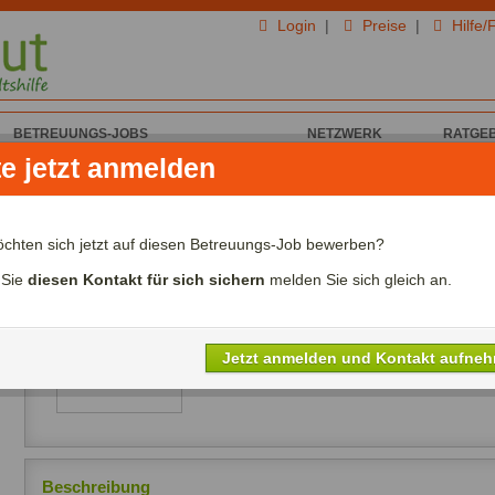
Login
|
Preise
|
Hilfe/
BETREUUNGS-JOBS
NETZWERK
RATGE
te jetzt anmelden
n für Haus und Garten
öchten sich jetzt auf diesen Betreuungs-Job bewerben?
Aufmerksame Haushaltshilfe gesucht
In 04315 Leipzig
 Sie
diesen Kontakt für sich sichern
melden Sie sich gleich an.
Alterswunsch:
Zwischen 30 - 60 Jahre
Stundenlohn:
Zwischen 12,00€ - 13,0
Nichtraucher:
Erwünscht
Jetzt anmelden und Kontakt aufne
Häufigkeit:
Mehrmals pro Woche
Beschreibung