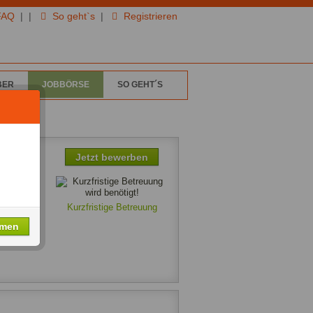
FAQ
|
|
So geht`s
|
Registrieren
BER
JOBBÖRSE
SO GEHT´S
Jetzt bewerben
0€
Kurzfristige Betreuung
hmen