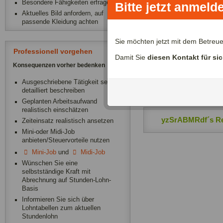
Besondere Fähigkeiten erfragen
Bitte jetzt anmeld
Aktuelles Bild anfordern, auf
passende Kleidung achten
Zeitliche Verfügba
Sie möchten jetzt mit dem Betreu
Professionell vorgehen
Damit Sie
diesen Kontakt für si
yzSrABMRdf´s D
Konsequenzen vorher bedenken
Ausgeschriebene Tätigkeit sehr
yzSrABMRdf´s B
detailliert beschreiben
Geplanten Arbeitsaufwand
realistisch einschätzen
yzSrABMRdf´s Re
Zeiteinsatz realistisch ansetzen
Mini-oder Midi-Job
anbieten/Steuervorteile nutzen
Mini-Job
und
Midi-Job
Wünschen Sie eine
selbstständige Kraft mit
Abrechnung auf Stunden-Lohn-
Basis
Informieren Sie sich über
Lohntabellen zum aktuellen
Stundenlohn