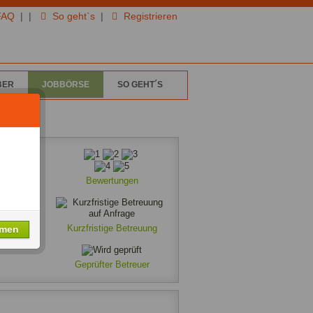
FAQ
|
|
So geht`s
|
Registrieren
BER
JOBBÖRSE
SO GEHT´S
Bewertungen
Kurzfristige Betreuung
hmen
Geprüfter Betreuer