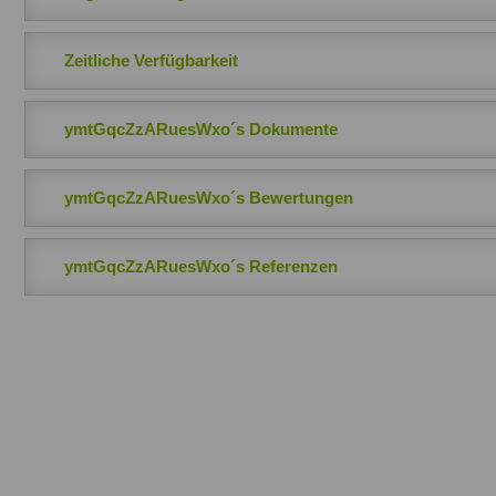
Zeitliche Verfügbarkeit
ymtGqcZzARuesWxo´s Dokumente
ymtGqcZzARuesWxo´s Bewertungen
ymtGqcZzARuesWxo´s Referenzen