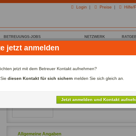
Login
|
Preise
|
Hilfe/
BETREUUNGS-JOBS
NETZWERK
RATGE
te jetzt anmelden
von YmtGqcZzARuesWxo X. für Haus & Garten
YmtGqcZzARuesWxo X. aus
öchten jetzt mit dem Betreuer Kontakt aufnehmen?
Ich biete Haus & Garten
 Sie
diesen Kontakt für sich sichern
melden Sie sich gleich an.
Alter:
Jahre
Lohn:
00,00€ - 00,00€/Std.
Referenzen:
nein
Jetzt anmelden und Kontakt aufne
Sprachen:
Allgemeine Angaben