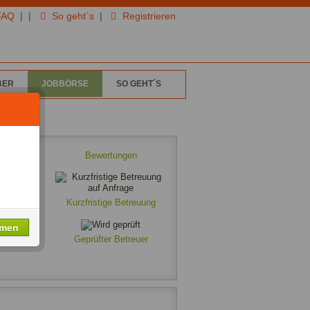
FAQ
|
|
So geht`s
|
Registrieren
BER
JOBBÖRSE
SO GEHT´S
Bewertungen
Kurzfristige Betreuung
hmen
Geprüfter Betreuer