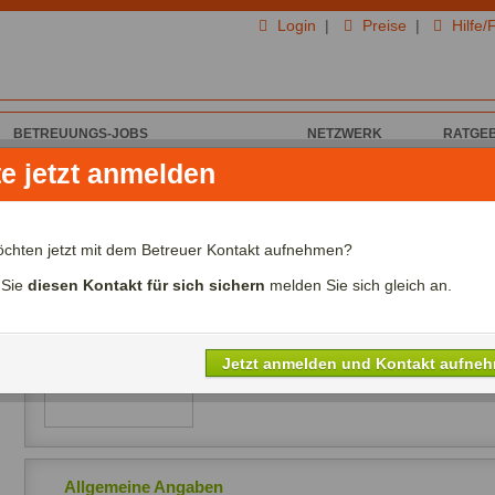
Login
|
Preise
|
Hilfe/
BETREUUNGS-JOBS
NETZWERK
RATGE
te jetzt anmelden
on YfeDChaQliLgs P. für Haus & Garten
YfeDChaQliLgs P. aus
öchten jetzt mit dem Betreuer Kontakt aufnehmen?
Ich biete Haus & Garten
 Sie
diesen Kontakt für sich sichern
melden Sie sich gleich an.
Alter:
Jahre
Lohn:
00,00€ - 00,00€/Std.
Referenzen:
nein
Jetzt anmelden und Kontakt aufne
Sprachen:
Allgemeine Angaben