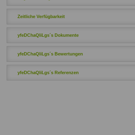
Zeitliche Verfügbarkeit
yfeDChaQliLgs´s Dokumente
yfeDChaQliLgs´s Bewertungen
yfeDChaQliLgs´s Referenzen