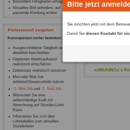
Besondere Fähigkeiten erfragen
Bitte jetzt anmeld
Aktuelles Bild anfordern, auf
passende Kleidung achten
Zeitliche Verfügba
Sie möchten jetzt mit dem Betreu
Professionell vorgehen
Damit Sie
diesen Kontakt für si
xcWUhtNOs´s Do
Konsequenzen vorher bedenken
Ausgeschriebene Tätigkeit sehr
xcWUhtNOs´s Be
detailliert beschreiben
Geplanten Arbeitsaufwand
realistisch einschätzen
xcWUhtNOs´s Re
Zeiteinsatz realistisch ansetzen
Mini-oder Midi-Job
anbieten/Steuervorteile nutzen
Mini-Job
und
Midi-Job
Wünschen Sie eine
selbstständige Kraft mit
Abrechnung auf Stunden-Lohn-
Basis
Informieren Sie sich über
Lohntabellen zum aktuellen
Stundenlohn