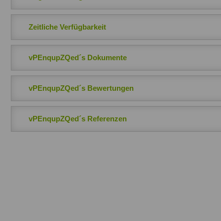
Zeitliche Verfügbarkeit
vPEnqupZQed´s Dokumente
vPEnqupZQed´s Bewertungen
vPEnqupZQed´s Referenzen