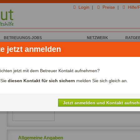
Login
|
Preise
|
Hilfe/
BETREUUNGS-JOBS
NETZWERK
RATGE
te jetzt anmelden
von VPEnqupZQed G. für Haus & Garten
VPEnqupZQed G. aus
öchten jetzt mit dem Betreuer Kontakt aufnehmen?
Ich biete Haus & Garten
 Sie
diesen Kontakt für sich sichern
melden Sie sich gleich an.
Alter:
Jahre
Lohn:
00,00€ - 00,00€/Std.
Referenzen:
nein
Jetzt anmelden und Kontakt aufne
Sprachen:
Allgemeine Angaben