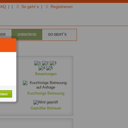
FAQ
|
|
So geht`s
|
Registrieren
BER
JOBBÖRSE
SO GEHT´S
Bewertungen
Kurzfristige Betreuung
hmen
Geprüfter Betreuer