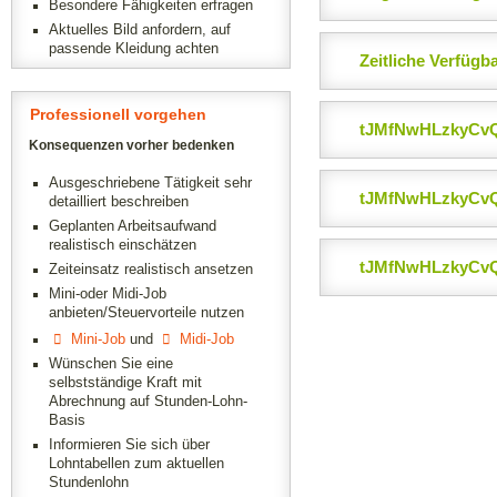
Besondere Fähigkeiten erfragen
Aktuelles Bild anfordern, auf
passende Kleidung achten
Zeitliche Verfügba
Professionell vorgehen
tJMfNwHLzkyCvQ
Konsequenzen vorher bedenken
Ausgeschriebene Tätigkeit sehr
tJMfNwHLzkyCvQ
detailliert beschreiben
Geplanten Arbeitsaufwand
realistisch einschätzen
tJMfNwHLzkyCvQ
Zeiteinsatz realistisch ansetzen
Mini-oder Midi-Job
anbieten/Steuervorteile nutzen
Mini-Job
und
Midi-Job
Wünschen Sie eine
selbstständige Kraft mit
Abrechnung auf Stunden-Lohn-
Basis
Informieren Sie sich über
Lohntabellen zum aktuellen
Stundenlohn