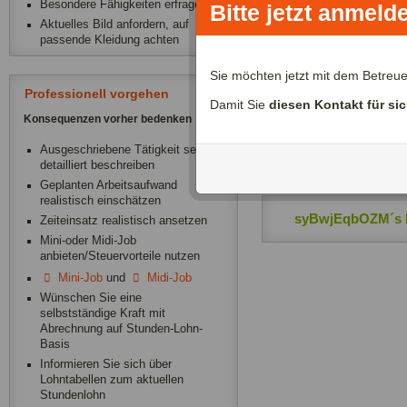
Besondere Fähigkeiten erfragen
Bitte jetzt anmeld
Aktuelles Bild anfordern, auf
passende Kleidung achten
Zeitliche Verfügba
Sie möchten jetzt mit dem Betreu
Professionell vorgehen
Damit Sie
diesen Kontakt für si
syBwjEqbOZM´s 
Konsequenzen vorher bedenken
Ausgeschriebene Tätigkeit sehr
syBwjEqbOZM´s 
detailliert beschreiben
Geplanten Arbeitsaufwand
realistisch einschätzen
syBwjEqbOZM´s 
Zeiteinsatz realistisch ansetzen
Mini-oder Midi-Job
anbieten/Steuervorteile nutzen
Mini-Job
und
Midi-Job
Wünschen Sie eine
selbstständige Kraft mit
Abrechnung auf Stunden-Lohn-
Basis
Informieren Sie sich über
Lohntabellen zum aktuellen
Stundenlohn