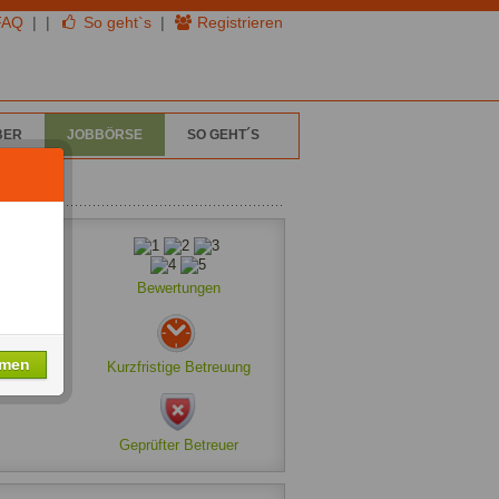
FAQ
|
|
So geht`s
|
Registrieren
BER
JOBBÖRSE
SO GEHT´S
Bewertungen
hmen
Kurzfristige Betreuung
Geprüfter Betreuer