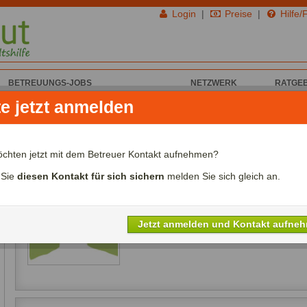
Login
|
Preise
|
Hilfe/
BETREUUNGS-JOBS
NETZWERK
RATGE
te jetzt anmelden
on QyDEiMfGreV C. für Haus & Garten
QyDEiMfGreV C. aus
öchten jetzt mit dem Betreuer Kontakt aufnehmen?
Ich biete Haus & Garten
 Sie
diesen Kontakt für sich sichern
melden Sie sich gleich an.
Alter:
Jahre
Lohn:
00,00€ - 00,00€/Std.
Referenzen:
nein
Jetzt anmelden und Kontakt aufne
Sprachen: