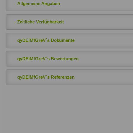
Allgemeine Angaben
Zeitliche Verfügbarkeit
qyDEiMfGreV´s Dokumente
qyDEiMfGreV´s Bewertungen
qyDEiMfGreV´s Referenzen