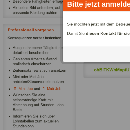
Besondere Fähigkeiten erfragen
Bitte jetzt anmeld
Aktuelles Bild anfordern, auf
passende Kleidung achten
Zeitliche Verfügba
Sie möchten jetzt mit dem Betreu
Professionell vorgehen
Damit Sie
diesen Kontakt für si
ohBITKWbMaptU´
Konsequenzen vorher bedenken
Ausgeschriebene Tätigkeit sehr
ohBITKWbMaptU´
detailliert beschreiben
Geplanten Arbeitsaufwand
realistisch einschätzen
ohBITKWbMaptU´
Zeiteinsatz realistisch ansetzen
Mini-oder Midi-Job
anbieten/Steuervorteile nutzen
Mini-Job
und
Midi-Job
Wünschen Sie eine
selbstständige Kraft mit
Abrechnung auf Stunden-Lohn-
Basis
Informieren Sie sich über
Lohntabellen zum aktuellen
Stundenlohn