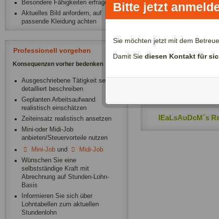
Besondere Fähigkeiten erfragen
Bitte jetzt anmeld
Aktuelles Bild anfordern, auf
passende Kleidung achten
Zeitliche Verfügba
Sie möchten jetzt mit dem Betreu
Professionell vorgehen
Damit Sie
diesen Kontakt für si
IEaLsAuDcM´s D
Konsequenzen vorher bedenken
Ausgeschriebene Tätigkeit sehr
IEaLsAuDcM´s B
detailliert beschreiben
Geplanten Arbeitsaufwand
realistisch einschätzen
IEaLsAuDcM´s Re
Zeiteinsatz realistisch ansetzen
Mini-oder Midi-Job
anbieten/Steuervorteile nutzen
Mini-Job
und
Midi-Job
Wünschen Sie eine
selbstständige Kraft mit
Abrechnung auf Stunden-Lohn-
Basis
Informieren Sie sich über
Lohntabellen zum aktuellen
Stundenlohn