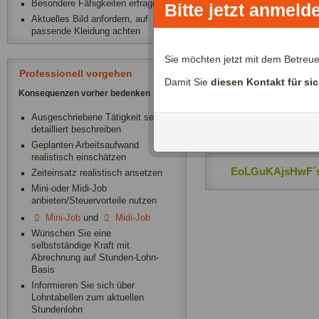
Besondere Fähigkeiten erfragen
Bitte jetzt anmeld
Aktuelles Bild anfordern, auf
passende Kleidung achten
Zeitliche Verfügba
Sie möchten jetzt mit dem Betreu
Professionell vorgehen
Damit Sie
diesen Kontakt für si
EoLGuKAjsHwF´s
Konsequenzen vorher bedenken
Ausgeschriebene Tätigkeit sehr
EoLGuKAjsHwF´s
detailliert beschreiben
Geplanten Arbeitsaufwand
realistisch einschätzen
EoLGuKAjsHwF´s
Zeiteinsatz realistisch ansetzen
Mini-oder Midi-Job
anbieten/Steuervorteile nutzen
Mini-Job
und
Midi-Job
Wünschen Sie eine
selbstständige Kraft mit
Abrechnung auf Stunden-Lohn-
Basis
Informieren Sie sich über
Lohntabellen zum aktuellen
Stundenlohn