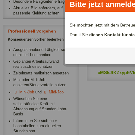
Besondere Fähigkeiten erfragen
Bitte jetzt anmeld
Aktuelles Bild anfordern, auf
passende Kleidung achten
Zeitliche Verfügba
Sie möchten jetzt mit dem Betreu
Professionell vorgehen
Damit Sie
diesen Kontakt für si
cMSkJfKZxypEVI
Konsequenzen vorher bedenken
Ausgeschriebene Tätigkeit sehr
cMSkJfKZxypEVI
detailliert beschreiben
Geplanten Arbeitsaufwand
realistisch einschätzen
cMSkJfKZxypEVIu
Zeiteinsatz realistisch ansetzen
Mini-oder Midi-Job
anbieten/Steuervorteile nutzen
Mini-Job
und
Midi-Job
Wünschen Sie eine
selbstständige Kraft mit
Abrechnung auf Stunden-Lohn-
Basis
Informieren Sie sich über
Lohntabellen zum aktuellen
Stundenlohn