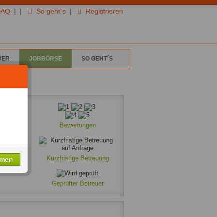
FAQ
|
|
So geht`s
|
Registrieren
BER
JOBBÖRSE
SO GEHT´S
Bewertungen
Kurzfristige Betreuung
hmen
Geprüfter Betreuer