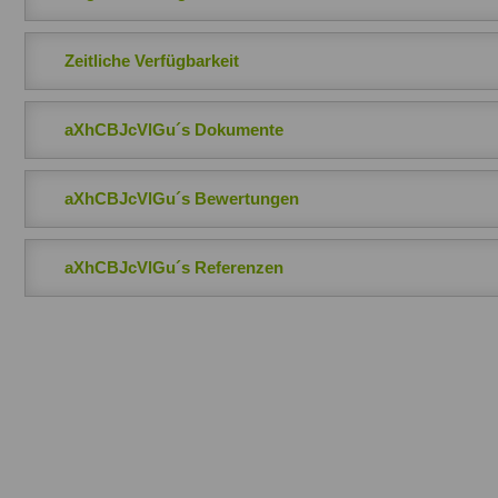
Zeitliche Verfügbarkeit
aXhCBJcVlGu´s Dokumente
aXhCBJcVlGu´s Bewertungen
aXhCBJcVlGu´s Referenzen