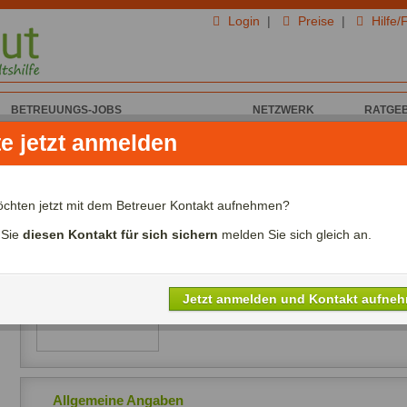
Login
|
Preise
|
Hilfe/
BETREUUNGS-JOBS
NETZWERK
RATGE
te jetzt anmelden
on AXhCBJcVlGu B. für Haus & Garten
AXhCBJcVlGu B. aus
öchten jetzt mit dem Betreuer Kontakt aufnehmen?
Ich biete Haus & Garten
 Sie
diesen Kontakt für sich sichern
melden Sie sich gleich an.
Alter:
Jahre
Lohn:
00,00€ - 00,00€/Std.
Referenzen:
nein
Jetzt anmelden und Kontakt aufne
Sprachen:
Allgemeine Angaben