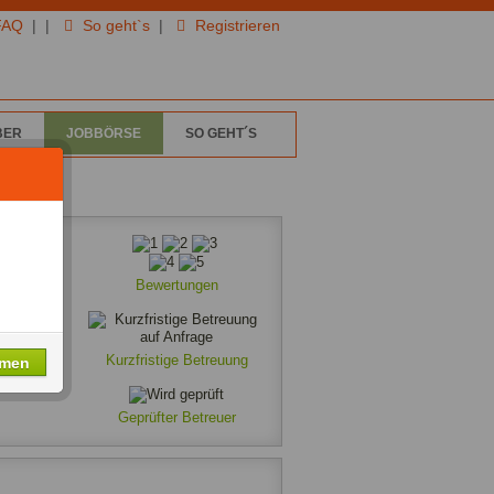
FAQ
|
|
So geht`s
|
Registrieren
BER
JOBBÖRSE
SO GEHT´S
Bewertungen
Kurzfristige Betreuung
hmen
Geprüfter Betreuer