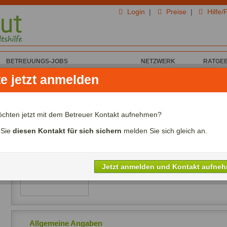
Login
|
Preise
|
Hilfe/
BETREUUNGS-JOBS
NETZWERK
RATGE
te jetzt anmelden
n Ján B. für Seniorenbetreuung
Ján B. aus Mosbach
öchten jetzt mit dem Betreuer Kontakt aufnehmen?
Ich biete Seniorenbetreuung
 Sie
diesen Kontakt für sich sichern
melden Sie sich gleich an.
Alter:
Jahre
Lohn:
00,00€ - 00,00€/Std.
Referenzen:
nein
Jetzt anmelden und Kontakt aufne
Sprachen:
Allgemeine Angaben