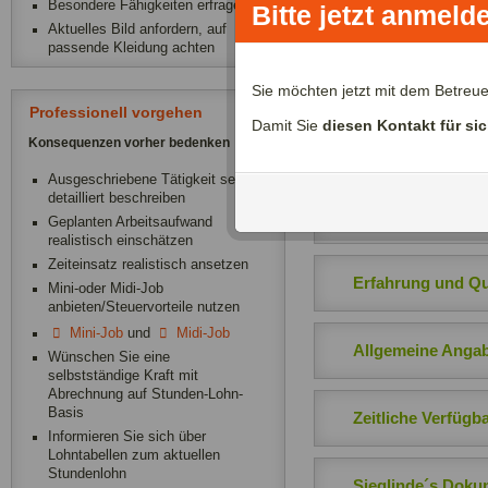
Besondere Fähigkeiten erfragen
Bitte jetzt anmeld
Ich kann gleichzeitig b
Aktuelles Bild anfordern, auf
passende Kleidung achten
Sie möchten jetzt mit dem Betreu
Über mich:
Professionell vorgehen
Damit Sie
diesen Kontakt für si
Mein Name ist Sieglinde, 
Konsequenzen vorher bedenken
nach einer Teilzeitbesch
Ausgeschriebene Tätigkeit sehr
Enkel (9 Jahre). Ich bri
detailliert beschreiben
auch Bekanntenkreis. Mi
Geplanten Arbeitsaufwand
realistisch einschätzen
Zeiteinsatz realistisch ansetzen
Erfahrung und Qua
Mini-oder Midi-Job
anbieten/Steuervorteile nutzen
Mini-Job
und
Midi-Job
Allgemeine Anga
Wünschen Sie eine
selbstständige Kraft mit
Abrechnung auf Stunden-Lohn-
Basis
Zeitliche Verfügba
Informieren Sie sich über
Lohntabellen zum aktuellen
Stundenlohn
Sieglinde´s Doku