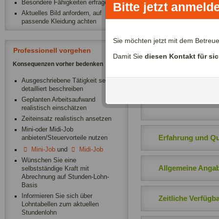
Besondere Fähigkeiten erfragen
Bitte jetzt anmeld
Ich kann gleichzeitig b
Aktuelles Bild anfordern, auf
passende Kleidung achten
Sie möchten jetzt mit dem Betreu
Über mich:
Professionell vorgehen
Damit Sie
diesen Kontakt für si
Das Arbeiten mit Kindern
Konsequenzen vorher bedenken
Jahren bin ich in diesem
Ausgeschriebene Tätigkeit sehr
Schwerpunkte: Betreuung
detailliert beschreiben
gehen usw. Ich kann auf 
Geplanten Arbeitsaufwand
Ihre Antwort.
realistisch einschätzen
Zeiteinsatz realistisch ansetzen
Mini-oder Midi-Job
Erfahrung und Qua
anbieten/Steuervorteile nutzen
Mini-Job
und
Midi-Job
Wünschen Sie eine
Allgemeine Anga
selbstständige Kraft mit
Abrechnung auf Stunden-Lohn-
Basis
Informieren Sie sich über
Zeitliche Verfügba
Lohntabellen zum aktuellen
Stundenlohn