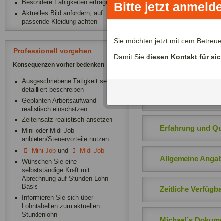
Besondere Fähigkeiten erfragen
Bitte jetzt anmeld
Ich kann gleichzeitig b
Aktuelles Bild anfordern, auf
passende Kleidung achten
Sie möchten jetzt mit dem Betreu
Über mich:
Professionell vorgehen
Damit Sie
diesen Kontakt für si
Seit 3 Jahren befinde ic
Konsequenzen vorher bedenken
Ausbildung in einer Fami
Ausgeschriebene Tätigkeit sehr
kann mit Kindern gut umg
detailliert beschreiben
Bitte nehmen Sie Kontakt
Geplanten Arbeitsaufwand
realistisch einschätzen
Zeiteinsatz realistisch ansetzen
Erfahrung und Qua
Mini-oder Midi-Job
anbieten/Steuervorteile nutzen
Mini-Job
und
Midi-Job
Allgemeine Anga
Wünschen Sie eine
selbstständige Kraft mit
Abrechnung auf Stunden-Lohn-
Basis
Zeitliche Verfügba
Informieren Sie sich über
Lohntabellen zum aktuellen
Stundenlohn
Michael´s Dokum