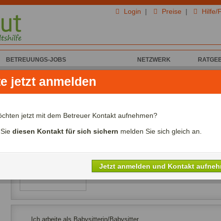
Login
|
Preise
|
Hilfe/
BETREUUNGS-JOBS
NETZWERK
RATGE
n Lana R. für Kinderbetreuung
te jetzt anmelden
Lana R. aus Duisburg
öchten jetzt mit dem Betreuer Kontakt aufnehmen?
Ich biete Kinderbetreuung
 Sie
diesen Kontakt für sich sichern
melden Sie sich gleich an.
Alter:
Jahre
Lohn:
06,00€ - 09,00€/Std.
Referenzen:
nein
Sprachen:
Jetzt anmelden und Kontakt aufne
Ich arbeite als Babysitterin/Babysitter