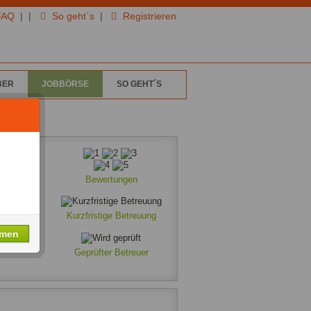
FAQ
|
|
So geht`s
|
Registrieren
BER
JOBBÖRSE
SO GEHT´S
Bewertungen
Kurzfristige Betreuung
hmen
Geprüfter Betreuer