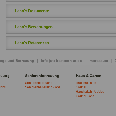
Lana´s Dokumente
Lana´s Bewertungen
Lana´s Referenzen
Pflege und Betreuung
|
info (at) bestbetreut.de
|
Impressum
|
euung
Seniorenbetreuung
Haus & Garten
Seniorenbetreuung
Haushaltshilfe
Jobs
Seniorenbetreuung-Jobs
Gärtner
Haushaltshilfe-Jobs
Gärtner-Jobs