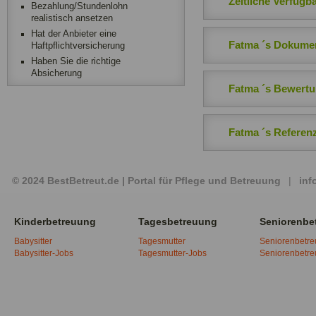
Zeitliche Verfügba
Bezahlung/Stundenlohn
realistisch ansetzen
Hat der Anbieter eine
Fatma ´s Dokume
Haftpflichtversicherung
Haben Sie die richtige
Absicherung
Fatma ´s Bewert
Fatma ´s Referen
© 2024 BestBetreut.de | Portal für Pflege und Betreuung
|
inf
Kinderbetreuung
Tagesbetreuung
Seniorenbe
Babysitter
Tagesmutter
Seniorenbetr
Babysitter-Jobs
Tagesmutter-Jobs
Seniorenbetr