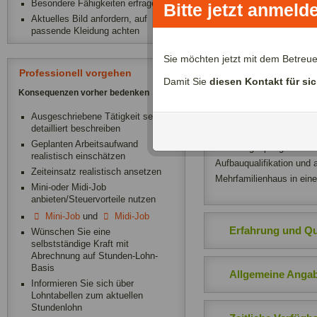
Besondere Fähigkeiten erfragen
Bitte jetzt anmeld
Ich kann gleichzeitig b
Aktuelles Bild anfordern, auf
passende Kleidung achten
Sie möchten jetzt mit dem Betreu
Über mich:
Professionell vorgehen
Damit Sie
diesen Kontakt für si
Hallo liebe Familien, ic
Konsequenzen vorher bedenken
Ausbildung arbeitete ich
Ausgeschriebene Tätigkeit sehr
Söhne ( zur Zeit 7 und 4
detailliert beschreiben
versorgt sind, habe ich 
Geplanten Arbeitsaufwand
Kindertagespflege zu ma
realistisch einschätzen
Aufbauqualifikation und a
Zeiteinsatz realistisch ansetzen
Mehrfamilienhaus in ein
Mini-oder Midi-Job
anbieten/Steuervorteile nutzen
Mini-Job
und
Midi-Job
Erfahrung und Qua
Wünschen Sie eine
selbstständige Kraft mit
Abrechnung auf Stunden-Lohn-
Basis
Allgemeine Anga
Informieren Sie sich über
Lohntabellen zum aktuellen
Stundenlohn