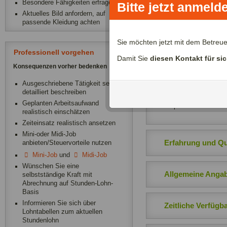
Besondere Fähigkeiten erfragen
Bitte jetzt anmeld
Ich kann gleichzeitig b
Aktuelles Bild anfordern, auf
passende Kleidung achten
Sie möchten jetzt mit dem Betreu
Über mich:
Professionell vorgehen
Damit Sie
diesen Kontakt für si
Als Babysitter habe ich 
Konsequenzen vorher bedenken
zwischen 3 und 6 Jahren
Ausgeschriebene Tätigkeit sehr
kümmern. Ausreichend An
detailliert beschreiben
beaufsichtigen bei den H
Geplanten Arbeitsaufwand
zu besprechen.
realistisch einschätzen
Zeiteinsatz realistisch ansetzen
Mini-oder Midi-Job
Erfahrung und Qua
anbieten/Steuervorteile nutzen
Mini-Job
und
Midi-Job
Wünschen Sie eine
Allgemeine Anga
selbstständige Kraft mit
Abrechnung auf Stunden-Lohn-
Basis
Informieren Sie sich über
Zeitliche Verfügba
Lohntabellen zum aktuellen
Stundenlohn