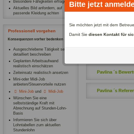
Besondere Fähigkeiten erfragen
Bitte jetzt anmeld
Aktuelles Bild anfordern, auf
passende Kleidung achten
Allgemeine Anga
Sie möchten jetzt mit dem Betreu
Professionell vorgehen
Damit Sie
diesen Kontakt für si
Zeitliche Verfügba
Konsequenzen vorher bedenken
Ausgeschriebene Tätigkeit sehr
Pavlina ´s Dokum
detailliert beschreiben
Geplanten Arbeitsaufwand
realistisch einschätzen
Pavlina ´s Bewer
Zeiteinsatz realistisch ansetzen
Mini-oder Midi-Job
anbieten/Steuervorteile nutzen
Pavlina ´s Refere
Mini-Job
und
Midi-Job
Wünschen Sie eine
selbstständige Kraft mit
Abrechnung auf Stunden-Lohn-
Basis
Informieren Sie sich über
Lohntabellen zum aktuellen
Stundenlohn